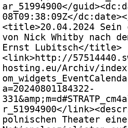
ar_51994900</guid><dc:d
08T09:38:09Z</dc:date><
<title>20.04.2024 Sein 
von Nick Whitby nach de
Ernst Lubitsch</title>
<link>http://57514440.s
hosting.eu/Archiv/index
om_widgets_EventCalenda
a=20240801184322-
331&amp;m=d#STRATP_cm4a
r_51994900</link><descr
polnischen Theater eine