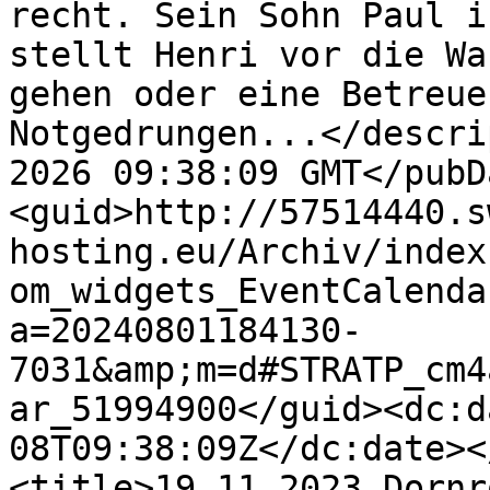
recht. Sein Sohn Paul i
stellt Henri vor die Wa
gehen oder eine Betreue
Notgedrungen...</descri
2026 09:38:09 GMT</pubD
<guid>http://57514440.s
hosting.eu/Archiv/index
om_widgets_EventCalenda
a=20240801184130-
7031&amp;m=d#STRATP_cm4
ar_51994900</guid><dc:d
08T09:38:09Z</dc:date><
<title>19.11.2023 Dornr