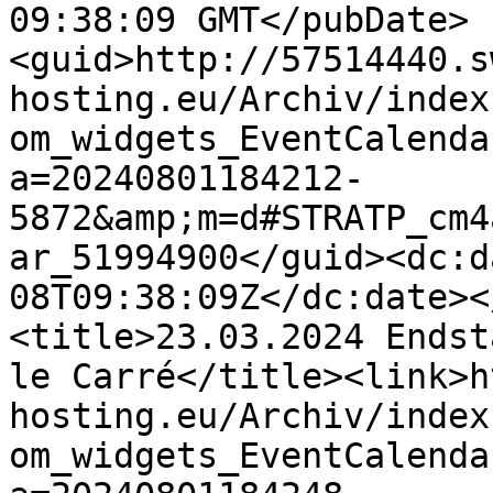
09:38:09 GMT</pubDate>
<guid>http://57514440.s
hosting.eu/Archiv/index
om_widgets_EventCalenda
a=20240801184212-
5872&amp;m=d#STRATP_cm4
ar_51994900</guid><dc:d
08T09:38:09Z</dc:date><
<title>23.03.2024 Endst
le Carré</title><link>h
hosting.eu/Archiv/index
om_widgets_EventCalenda