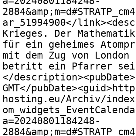
a=20240801184248-
2884&amp;m=d#STRATP_cm4
ar_51994900</link><desc
Krieges. Der Mathematik
für ein geheimes Atompr
mit dem Zug von London 
betritt ein Pfarrer sei
</description><pubDate>
GMT</pubDate><guid>http
hosting.eu/Archiv/index
om_widgets_EventCalenda
a=20240801184248-
2884&amp;m=d#STRATP_cm4