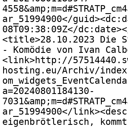
4558&amp;m=d#STRATP_cm4
ar_51994900</guid><dc:d
08T09:38:09Z</dc:date><
<title>28.10.2023 Die S
- Komödie von Ivan Calb
<link>http://57514440.s
hosting.eu/Archiv/index
om_widgets_EventCalenda
a=20240801184130-
7031&amp;m=d#STRATP_cm4
ar_51994900</link><desc
eigenbrötlerisch, kommt