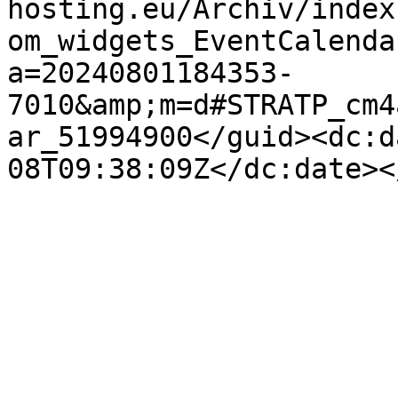
hosting.eu/Archiv/index
om_widgets_EventCalenda
a=20240801184353-
7010&amp;m=d#STRATP_cm4
ar_51994900</guid><dc:d
08T09:38:09Z</dc:date><