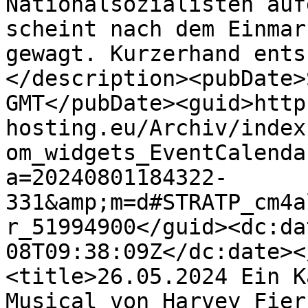
Nationalsozialisten auf
scheint nach dem Einmar
gewagt. Kurzerhand ents
</description><pubDate>
GMT</pubDate><guid>http
hosting.eu/Archiv/index
om_widgets_EventCalenda
a=20240801184322-
331&amp;m=d#STRATP_cm4a
r_51994900</guid><dc:da
08T09:38:09Z</dc:date><
<title>26.05.2024 Ein K
Musical von Harvey Fier