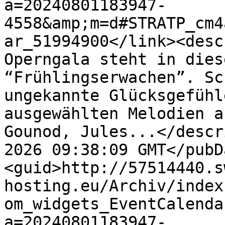
a=20240801183947-
4558&amp;m=d#STRATP_cm4
ar_51994900</link><desc
Operngala steht in dies
“Frühlingserwachen”. Sc
ungekannte Glücksgefühl
ausgewählten Melodien a
Gounod, Jules...</descr
2026 09:38:09 GMT</pubD
<guid>http://57514440.s
hosting.eu/Archiv/index
om_widgets_EventCalenda
a=20240801183947-